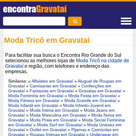
encontra
Gravataí
Moda Tricô em Gravataí
Para facilitar sua busca o Encontra Rio Grande do Sul
selecionou as melhores lojas de
Moda Tricô na cidade de
Gravataí
e região, com telefones e endereço das
empresas.
Similares: »
Alfaiates em Gravataí
»
Aluguel de Roupas em
Gravataí
»
Camisarias em Gravataí
»
Confecções em
Gravataí
»
Fantasias em Gravataí
»
Gravatas em Gravataí
»
Moda Feminina em Gravataí
»
Moda Festa em Gravataí
»
Moda Fitness em Gravataí
»
Moda Grande em Gravataí
»
Moda Infantil em Gravataí
»
Moda Infanto-Juvenil em
Gravataí
»
Moda Íntima em Gravataí
»
Moda Jeans em
Gravataí
»
Moda Masculina em Gravataí
»
Moda Noiva em
Gravataí
»
Moda Praia em Gravataí
»
Moda Social Feminina
em Gravataí
»
Moda Surf em Gravataí
»
Moda Unissex em
Gravataí
»
Outlet em Gravataí
»
Pijamas e Camisolas em
Gravataí
»
Roupas Íntimas em Gravataí
»
Underwear em