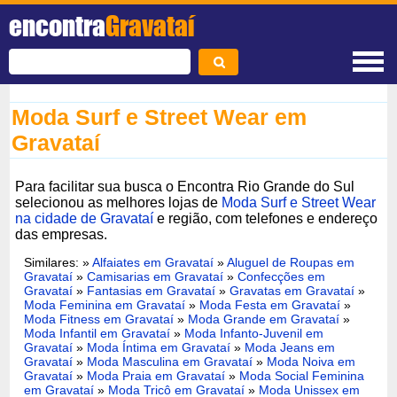
encontra
Gravataí
Moda Surf e Street Wear em
Gravataí
Para facilitar sua busca o Encontra Rio Grande do Sul
selecionou as melhores lojas de
Moda Surf e Street Wear
na cidade de Gravataí
e região, com telefones e endereço
das empresas.
Similares: »
Alfaiates em Gravataí
»
Aluguel de Roupas em
Gravataí
»
Camisarias em Gravataí
»
Confecções em
Gravataí
»
Fantasias em Gravataí
»
Gravatas em Gravataí
»
Moda Feminina em Gravataí
»
Moda Festa em Gravataí
»
Moda Fitness em Gravataí
»
Moda Grande em Gravataí
»
Moda Infantil em Gravataí
»
Moda Infanto-Juvenil em
Gravataí
»
Moda Íntima em Gravataí
»
Moda Jeans em
Gravataí
»
Moda Masculina em Gravataí
»
Moda Noiva em
Gravataí
»
Moda Praia em Gravataí
»
Moda Social Feminina
em Gravataí
»
Moda Tricô em Gravataí
»
Moda Unissex em