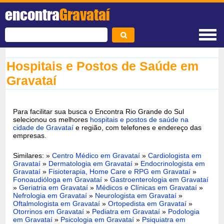
encontra
Gravataí
Hospitais e Postos de Saúde em
Gravataí
Para facilitar sua busca o Encontra Rio Grande do Sul
selecionou os melhores
hospitais e postos de saúde na
cidade de Gravataí
e região, com telefones e endereço das
empresas.
Similares: »
Centro Médico em Gravataí
»
Cardiologista em
Gravataí
»
Dermatologia em Gravataí
»
Endocrinologista em
Gravataí
»
Fisioterapia, Home Care e RPG em Gravataí
»
Fonoaudióloga em Gravataí
»
Gastroenterologia em Gravataí
»
Geriatria em Gravataí
»
Médicos e Clínicas em Gravataí
»
Nefrologia em Gravataí
»
Neurologista em Gravataí
»
Oftalmologista em Gravataí
»
Ortopedista em Gravataí
»
Otorrinos em Gravataí
»
Pediatra em Gravataí
»
Podologia
em Gravataí
»
Psicologia em Gravataí
»
Psiquiatra em