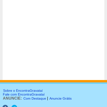
Sobre o EncontraGravataí
Fale com EncontraGravataí
ANUNCIE:
|
Com Destaque
Anuncie Grátis